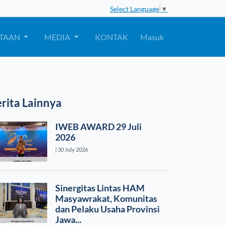
Select Language
▼
TAAN
MEDIA
KONTAK
Masuk
rita Lainnya
IWEB AWARD 29 Juli
2026
| 30 July 2026
Sinergitas Lintas HAM
Masyawrakat, Komunitas
dan Pelaku Usaha Provinsi
Jawa...