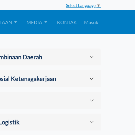
Select Language
▼
TAAN
MEDIA
KONTAK
Masuk
embinaan Daerah
sial Ketenagakerjaan
ogistik